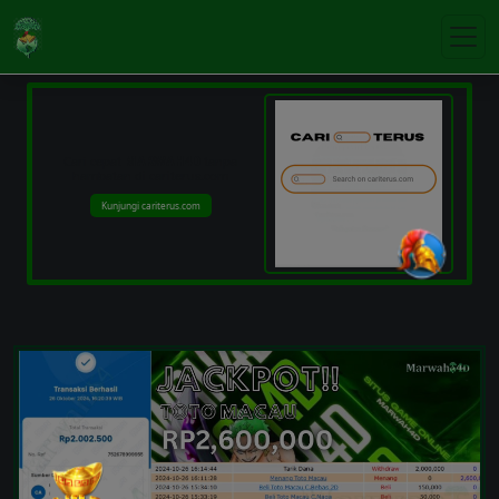
Cari cepat
MARWAH4D
tanpa
hambatan di cariterus.com
Kunjungi cariterus.com