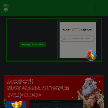
Cari cepat
MARWAH4D
tanpa
hambatan di cariterus.com
Kunjungi cariterus.com