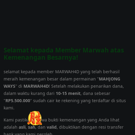
Selamat kepada Member Marwah atas
Kemenangan Besarnya!
selamat kepada member MARWAH4D yang telah berhasil
meraih kemenangan besar dalam permainan "
MAHJONG
WAYS
" di
MARWAH4D
! Setelah melakukan penarikan dana,
dalam waktu kurang dari
10-15 menit
, dana sebesar
"
RP5.500.000
" sudah cair ke rekening yang terdaftar di situs
kami.
Kami pastikan bahwa bukti kemenangan yang Anda lihat
adalah
asli
,
sah
, dan
valid
, dibuktikan dengan resi transfer
bank yang kami peroleh.