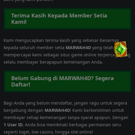
Terima Kasih Kepada Member Setia
Kami!
Kami mengucapkan terima kasih yang sebesar-besarnya
kepada seluruh member setia
MARWAH4D
yang telah
mempercayai kami sebagai situs game online terpercaya yang
selalu membayar berapapun kemenangan Anda.
Belum Gabung di MARWAH4D? Segera
Daftar!
Bagi Anda yang belum mendaftar, jangan ragu untuk segera
bergabung dengan
MARWAH4D
! Kami berkomitmen untuk
membayar setiap kemenangan tanpa syarat apapun. Dengan
1 User ID
, Anda bisa menikmati berbagai permainan seru
seperti togel, live casino, hingga slot online!