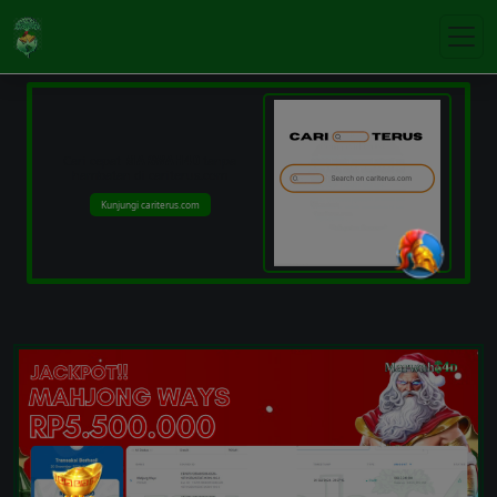
Cari cepat
MARWAH4D
tanpa
hambatan di cariterus.com
Kunjungi cariterus.com