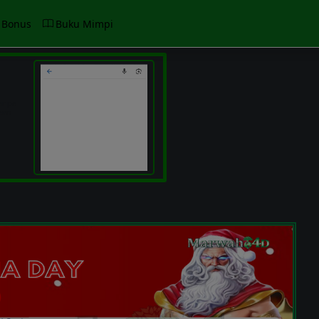
 Bonus
Buku Mimpi
anpa
com