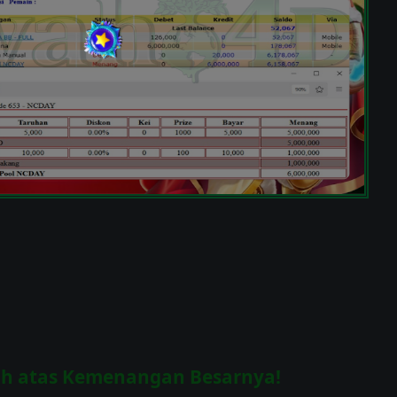
h atas Kemenangan Besarnya!