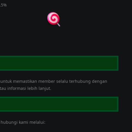
.5%
untuk memastikan member selalu terhubung dengan
u informasi lebih lanjut.
n hubungi kami melalui: