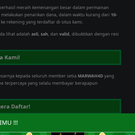
erhasil meraih kemenangan besar dalam permainan
h melakukan penarikan dana, dalam waktu kurang dari
10-
 ke rekening yang terdaftar di situs kami.
da lihat adalah
asli
,
sah
, dan
valid
, dibuktikan dengan resi
a Kami!
esarnya kepada seluruh member setia
MARWAH4D
yang
ine terpercaya yang selalu membayar berapapun
ra Daftar!
MU !!!
untuk segera bergabung dengan
MARWAH4D
! Kami
n tanpa syarat apapun. Dengan
1 User ID
, Anda bisa