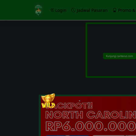
Login
Jadwal Pasaran
Promo &
Cari cepat
MARWAH4D
t
hambatan di cariterus.
Kunjungi cariterus.com