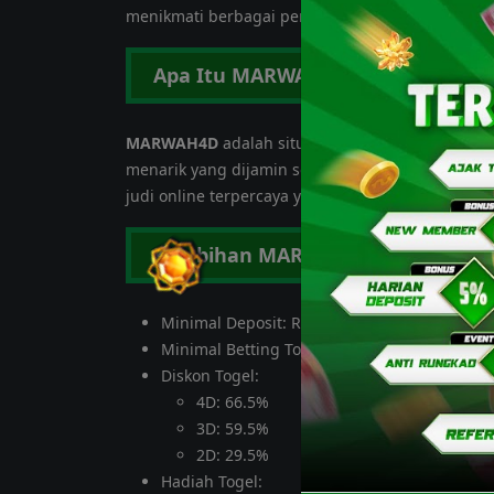
menikmati berbagai permainan seru seperti togel, 
Apa Itu MARWAH4D?
MARWAH4D
adalah situs
Togel & Slot
terkemuka d
menarik yang dijamin seru dan menyenangkan. Ta
judi online terpercaya yang selalu membayar k
Kelebihan MARWAH4D
Minimal Deposit: Rp 10.000
Minimal Betting Togel: Rp 100
Diskon Togel:
4D: 66.5%
3D: 59.5%
2D: 29.5%
Hadiah Togel: