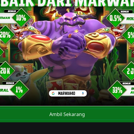
esarnya kepada seluruh member setia
MARWAH4D
yang telah mem
emenangan Anda.
ra Daftar!
untuk segera bergabung dengan
MARWAH4D
! Kami berkomitmen 
berbagai permainan seru seperti togel, live casino, hingga slot onl
i Indonesia. Kami menyediakan berbagai permainan menarik yang
udi online terpercaya yang selalu membayar kemenangan Anda ber
Ambil Sekarang