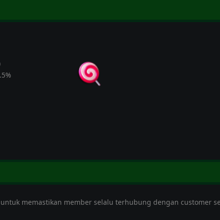
)
.5%
untuk memastikan member selalu terhubung dengan customer se