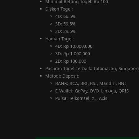
Minimal Betting Togel: Rp 100
Diskon Togel:
4D: 66.5%
3D: 59.5%
2D: 29.5%
Hadiah Togel:
4D: Rp 10.000.000
3D: Rp 1.000.000
2D: Rp 100.000
Pasaran Togel Terbaik: Totomacau, Singapor
Metode Deposit:
BANK: BCA, BRI, BSI, Mandiri, BNI
E-Wallet: GoPay, OVO, LinkAja, QRIS
Pulsa: Telkomsel, XL, Axis