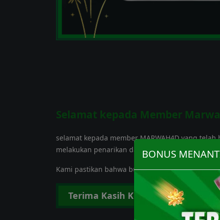
Selamat kepada Member Marwa
selamat kepada member MARWAH4D yang telah b
melakukan penarikan dana, dalam waktu kurang
BONUS MENANTI
Kami pastikan bahwa bukti kemenangan yang An
Terima Kasih Kepada Member Seti