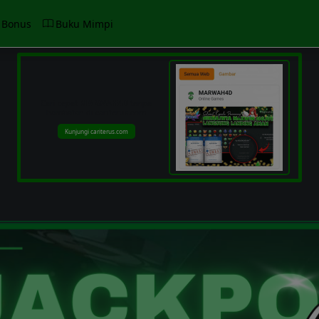
 Bonus
Buku Mimpi
Cari cepat
MARWAH4D
tanpa
hambatan di cariterus.com
Kunjungi cariterus.com