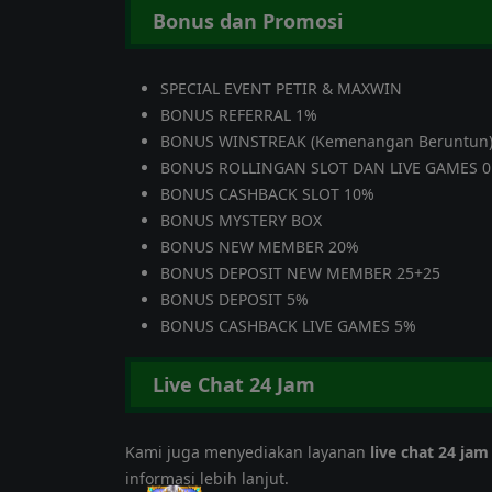
Bonus dan Promosi
SPECIAL EVENT PETIR & MAXWIN
BONUS REFERRAL 1%
BONUS WINSTREAK (Kemenangan Beruntun
BONUS ROLLINGAN SLOT DAN LIVE GAMES 0
BONUS CASHBACK SLOT 10%
BONUS MYSTERY BOX
BONUS NEW MEMBER 20%
BONUS DEPOSIT NEW MEMBER 25+25
BONUS DEPOSIT 5%
BONUS CASHBACK LIVE GAMES 5%
Live Chat 24 Jam
Kami juga menyediakan layanan
live chat 24 jam
informasi lebih lanjut.