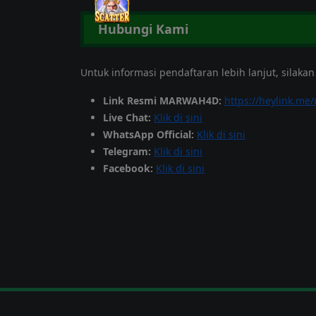
Hubungi Kami
Untuk informasi pendaftaran lebih lanjut, silaka
Link Resmi MARWAH4D:
https://heylink.me
Live Chat:
Klik di sini
WhatsApp Official:
Klik di sini
Telegram:
Klik di sini
Facebook:
Klik di sini