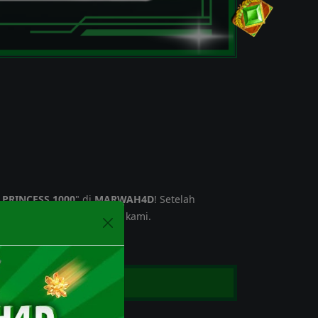
 PRINCESS 1000
" di
MARWAH4D
! Setelah
ing yang terdaftar di situs kami.
er bank yang kami peroleh.