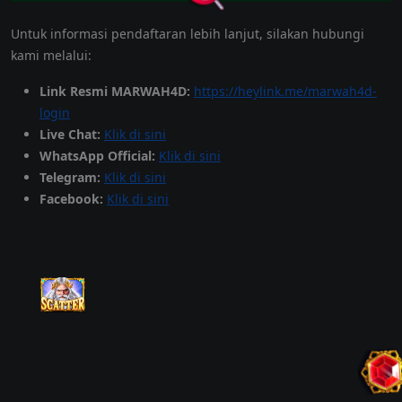
Untuk informasi pendaftaran lebih lanjut, silakan hubungi
kami melalui:
Link Resmi MARWAH4D:
https://heylink.me/marwah4d-
login
Live Chat:
Klik di sini
WhatsApp Official:
Klik di sini
Telegram:
Klik di sini
Facebook:
Klik di sini