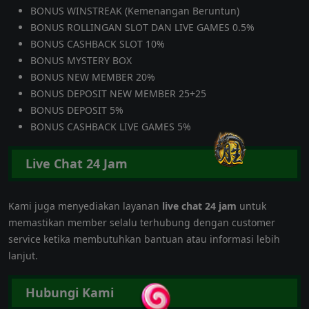
BONUS WINSTREAK (Kemenangan Beruntun)
BONUS ROLLINGAN SLOT DAN LIVE GAMES 0.5%
BONUS CASHBACK SLOT 10%
BONUS MYSTERY BOX
BONUS NEW MEMBER 20%
BONUS DEPOSIT NEW MEMBER 25+25
BONUS DEPOSIT 5%
BONUS CASHBACK LIVE GAMES 5%
Live Chat 24 Jam
Kami juga menyediakan layanan
live chat 24 jam
untuk
memastikan member selalu terhubung dengan customer
service ketika membutuhkan bantuan atau informasi lebih
lanjut.
Hubungi Kami