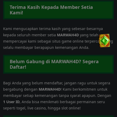
Terima Kasih Kepada Member Setia
Kami!
Kami mengucapkan terima kasih yang sebesar-besarnya
kepada seluruh member setia
MARWAH4D
yang telah
mempercayai kami sebagai situs game online terpercaya yang
selalu membayar berapapun kemenangan Anda.
Belum Gabung di MARWAH4D? Segera
Daftar!
Bagi Anda yang belum mendaftar, jangan ragu untuk segera
bergabung dengan
MARWAH4D
! Kami berkomitmen untuk
membayar setiap kemenangan tanpa syarat apapun. Dengan
1 User ID
, Anda bisa menikmati berbagai permainan seru
seperti togel, live casino, hingga slot online!