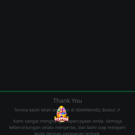
Thank You
Terima kasih telah bermain di MARWAH4D, Bosku! 🎉
Kami sangat menghargai kepercayaan Anda. Semoga
keberuntungan selalu menyertai, dan kami siap melayani
Anda dengan pelayanan terbaik.