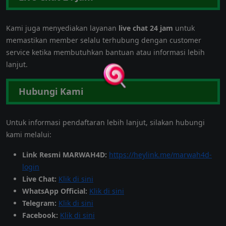
Kami juga menyediakan layanan
live chat 24 jam
untuk
memastikan member selalu terhubung dengan customer
service ketika membutuhkan bantuan atau informasi lebih
lanjut.
Hubungi Kami
Untuk informasi pendaftaran lebih lanjut, silakan hubungi
kami melalui:
Link Resmi MARWAH4D:
https://heylink.me/marwah4d-
login
Live Chat:
Klik di sini
WhatsApp Official:
Klik di sini
Telegram:
Klik di sini
Facebook:
Klik di sini