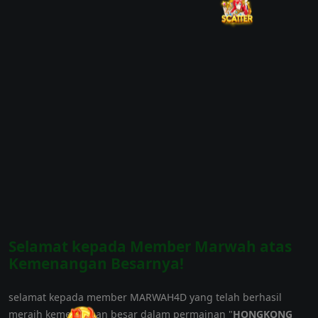
Selamat kepada Member Marwah atas
Kemenangan Besarnya!
selamat kepada member MARWAH4D yang telah berhasil
meraih kemenangan besar dalam permainan "
HONGKONG