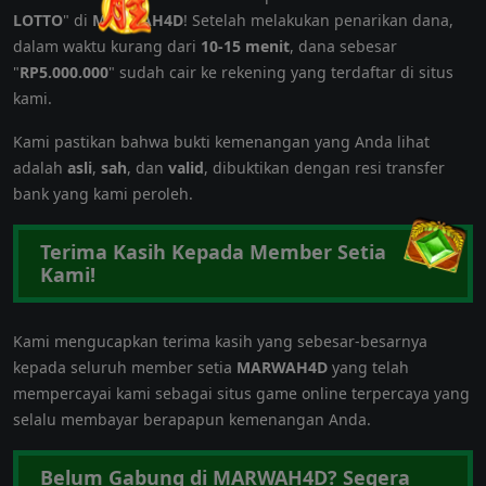
LOTTO
" di
MARWAH4D
! Setelah melakukan penarikan dana,
dalam waktu kurang dari
10-15 menit
, dana sebesar
"
RP5.000.000
" sudah cair ke rekening yang terdaftar di situs
kami.
Kami pastikan bahwa bukti kemenangan yang Anda lihat
adalah
asli
,
sah
, dan
valid
, dibuktikan dengan resi transfer
bank yang kami peroleh.
Terima Kasih Kepada Member Setia
Kami!
Kami mengucapkan terima kasih yang sebesar-besarnya
kepada seluruh member setia
MARWAH4D
yang telah
mempercayai kami sebagai situs game online terpercaya yang
selalu membayar berapapun kemenangan Anda.
Belum Gabung di MARWAH4D? Segera