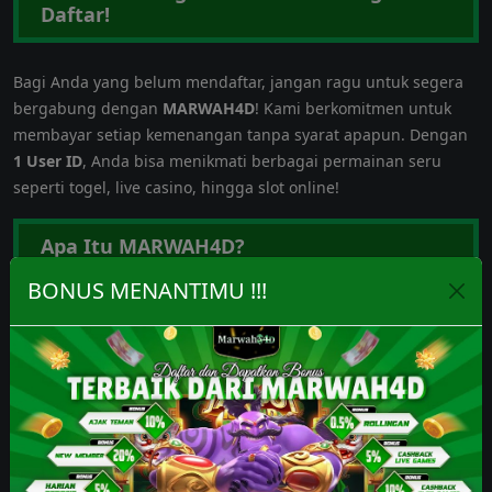
Daftar!
Bagi Anda yang belum mendaftar, jangan ragu untuk segera
bergabung dengan
MARWAH4D
! Kami berkomitmen untuk
membayar setiap kemenangan tanpa syarat apapun. Dengan
1 User ID
, Anda bisa menikmati berbagai permainan seru
seperti togel, live casino, hingga slot online!
Apa Itu MARWAH4D?
BONUS MENANTIMU !!!
MARWAH4D
adalah situs
Togel & Slot
terkemuka di Indonesia.
Kami menyediakan berbagai permainan menarik yang dijamin
seru dan menyenangkan. Tak perlu ragu lagi untuk
bergabung dengan kami, situs judi online terpercaya yang
selalu membayar kemenangan Anda berapapun nilainya.
Kelebihan MARWAH4D