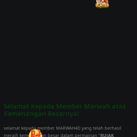
Selamat kepada Member Marwah atas
Kemenangan Besarnya!
selamat kepada member MARWAH4D yang telah berhasil
meraih kemenangan besar dalam permainan "
RUJAK