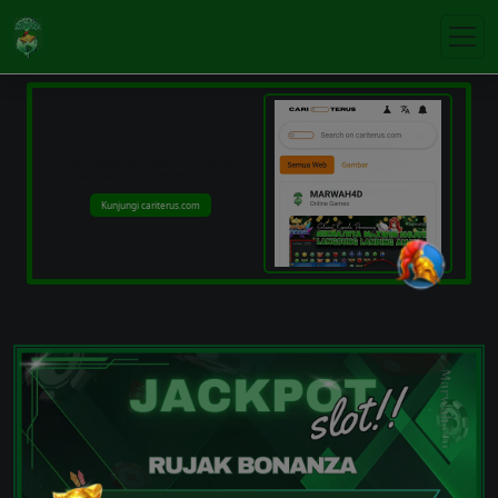
Cari cepat
MARWAH4D
tanpa
hambatan di cariterus.com
Kunjungi cariterus.com