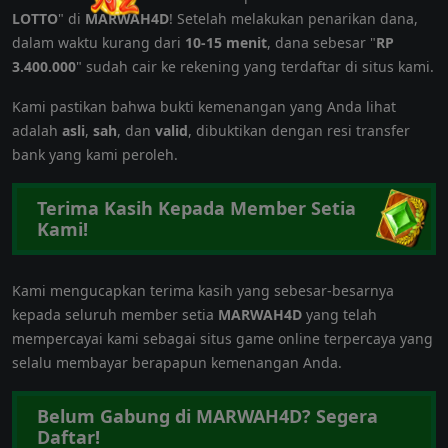
LOTTO
" di
MARWAH4D
! Setelah melakukan penarikan dana,
dalam waktu kurang dari
10-15 menit
, dana sebesar "
RP
3.400.000
" sudah cair ke rekening yang terdaftar di situs kami.
Kami pastikan bahwa bukti kemenangan yang Anda lihat
adalah
asli
,
sah
, dan
valid
, dibuktikan dengan resi transfer
bank yang kami peroleh.
Terima Kasih Kepada Member Setia
Kami!
Kami mengucapkan terima kasih yang sebesar-besarnya
kepada seluruh member setia
MARWAH4D
yang telah
mempercayai kami sebagai situs game online terpercaya yang
selalu membayar berapapun kemenangan Anda.
Belum Gabung di MARWAH4D? Segera
Daftar!