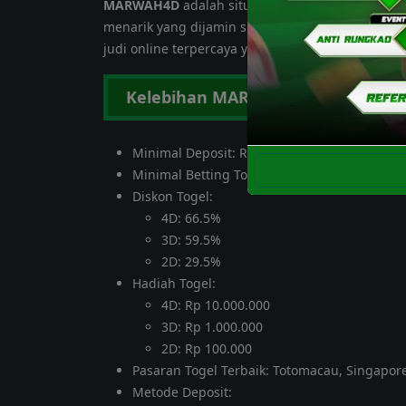
MARWAH4D
adalah situs
Togel & Slot
terkemuka d
menarik yang dijamin seru dan menyenangkan. Ta
judi online terpercaya yang selalu membayar k
Kelebihan MARWAH4D
Minimal Deposit: Rp 10.000
Minimal Betting Togel: Rp 100
Diskon Togel:
4D: 66.5%
3D: 59.5%
2D: 29.5%
Hadiah Togel:
4D: Rp 10.000.000
3D: Rp 1.000.000
2D: Rp 100.000
Pasaran Togel Terbaik: Totomacau, Singapor
Metode Deposit: