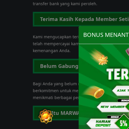
transfer bank yang kami peroleh.
Terima Kasih Kepada Member Seti
BONUS MENANTI
Kami mengucapkan terima kasih yang sebesar-b
telah mempercayai kami sebagai situs game onl
kemenangan Anda.
Belum Gabung di MARWAH4D? Sege
Bagi Anda yang belum mendaftar, jangan ragu 
berkomitmen untuk membayar setiap kemenanga
menikmati berbagai permainan seru seperti togel, 
Apa Itu MARWAH4D?