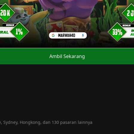
i Indonesia. Kami menyediakan berbagai permainan
k perlu ragu lagi untuk bergabung dengan kami, situs
emenangan Anda berapapun nilainya.
Ambil Sekarang
e, Sydney, Hongkong, dan 130 pasaran lainnya