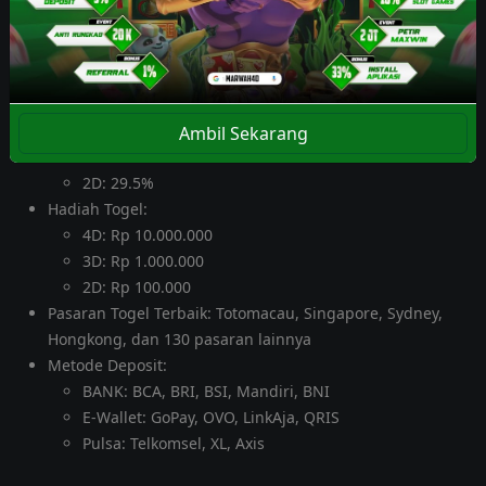
Minimal Deposit: Rp 10.000
Minimal Betting Togel: Rp 100
Diskon Togel:
4D: 66.5%
Ambil Sekarang
3D: 59.5%
2D: 29.5%
Hadiah Togel:
4D: Rp 10.000.000
3D: Rp 1.000.000
2D: Rp 100.000
Pasaran Togel Terbaik: Totomacau, Singapore, Sydney,
Hongkong, dan 130 pasaran lainnya
Metode Deposit:
BANK: BCA, BRI, BSI, Mandiri, BNI
E-Wallet: GoPay, OVO, LinkAja, QRIS
Pulsa: Telkomsel, XL, Axis