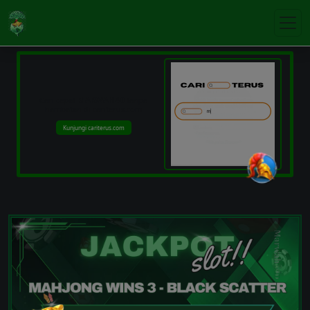
Cari cepat
MARWAH4D
tanpa
hambatan di cariterus.com
Kunjungi cariterus.com