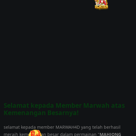
Selamat kepada Member Marwah atas
Kemenangan Besarnya!
selamat kepada member MARWAH4D yang telah berhasil
meraih kemenangan besar dalam permainan "
MAHJONG