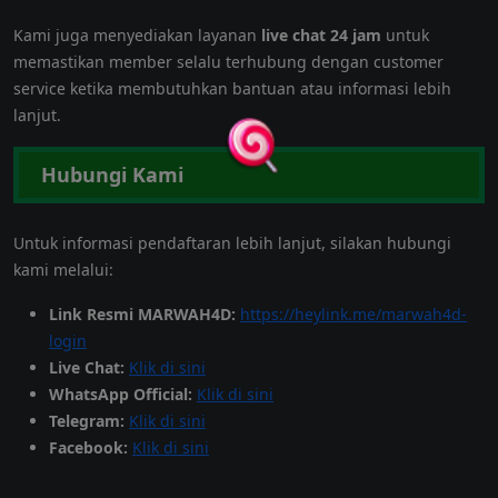
Kami juga menyediakan layanan
live chat 24 jam
untuk
memastikan member selalu terhubung dengan customer
service ketika membutuhkan bantuan atau informasi lebih
lanjut.
Hubungi Kami
Untuk informasi pendaftaran lebih lanjut, silakan hubungi
kami melalui:
Link Resmi MARWAH4D:
https://heylink.me/marwah4d-
login
Live Chat:
Klik di sini
WhatsApp Official:
Klik di sini
Telegram:
Klik di sini
Facebook:
Klik di sini