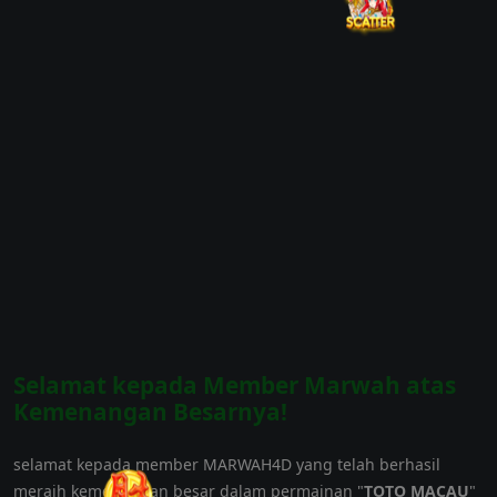
Selamat kepada Member Marwah atas
Kemenangan Besarnya!
selamat kepada member MARWAH4D yang telah berhasil
meraih kemenangan besar dalam permainan "
TOTO MACAU
"