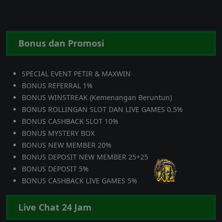
Bonus dan Promosi
SPECIAL EVENT PETIR & MAXWIN
BONUS REFERRAL 1%
BONUS WINSTREAK (Kemenangan Beruntun)
BONUS ROLLINGAN SLOT DAN LIVE GAMES 0.5%
BONUS CASHBACK SLOT 10%
BONUS MYSTERY BOX
BONUS NEW MEMBER 20%
BONUS DEPOSIT NEW MEMBER 25+25
BONUS DEPOSIT 5%
BONUS CASHBACK LIVE GAMES 5%
Live Chat 24 Jam