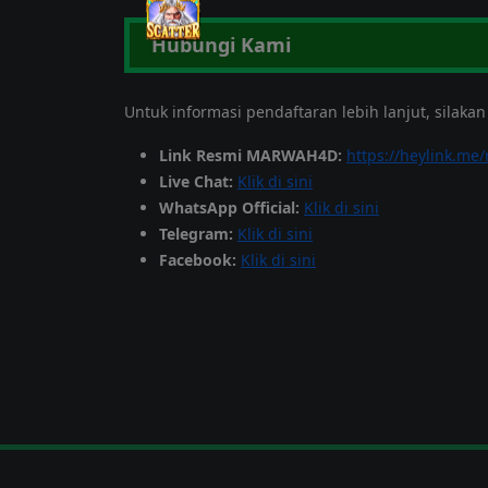
Hubungi Kami
Untuk informasi pendaftaran lebih lanjut, silaka
Link Resmi MARWAH4D:
https://heylink.me
Live Chat:
Klik di sini
WhatsApp Official:
Klik di sini
Telegram:
Klik di sini
Facebook:
Klik di sini