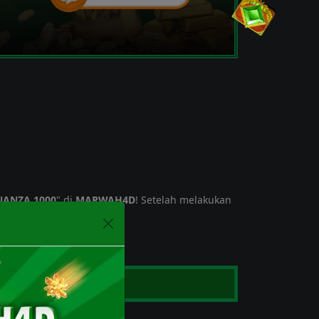
NANZA 1000
" di
MARWAH4D
! Setelah melakukan
rdaftar di situs kami.
er bank yang kami peroleh.