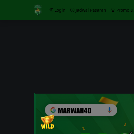
Login
Jadwal Pasaran
Promo &